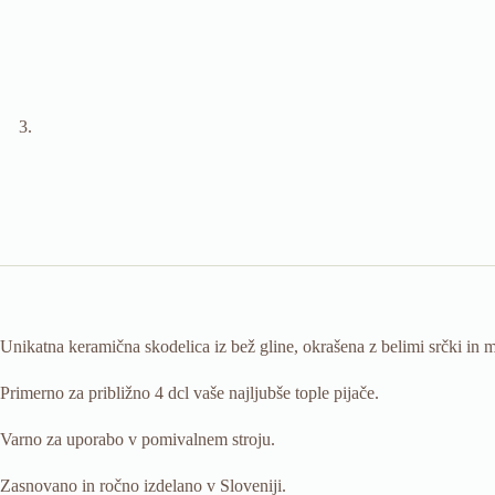
Unikatna keramična skodelica iz bež gline, okrašena z belimi srčki in m
Primerno za približno 4 dcl vaše najljubše tople pijače.
Varno za uporabo v pomivalnem stroju.
Zasnovano in ročno izdelano v Sloveniji.