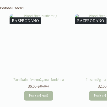
Podobni izdelki
RAZPRODANO
RAZPRODANO
Rustikalna lesenožgana skodelica
Lesenožgana 
36,00
€
32,0
45,00
€
Izvirna
Trenutna
cena
cena
Preberi več
Preberi
je
je:
bila:
36,00 €.
45,00 €.