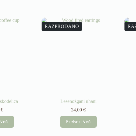
RAZPRODANO
RA
skodelica
Lesenožgani uhani
0
€
24,00
€
 več
Preberi več