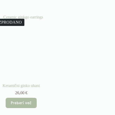
ZPRODANO
Keramični ginko uhani
26,00
€
Preberi več