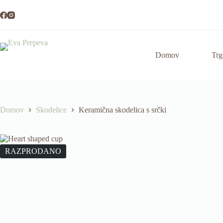
Preskoči
na
vsebino
Domov
Trg
Domov
Skodelice
Keramična skodelica s srčki
RAZPRODANO