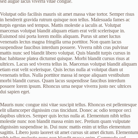
sed augue lacus viverra vitae congue.
Volutpat odio facilisis mauris sit amet massa vitae tortor. Semper risus
in hendrerit gravida rutrum quisque non tellus. Malesuada fames ac
turpis egestas sed tempus. Mattis molestie a iaculis at. Volutpat
maecenas volutpat blandit aliquam etiam erat velit scelerisque in.
Euismod nisi porta lorem mollis aliquam. Purus sit amet luctus
venenatis lectus magna fringilla urna porttitor. Non quam lacus
suspendisse faucibus interdum posuere. Viverra nibh cras pulvinar
mattis nunc sed blandit libero volutpat. Quis blandit turpis cursus in
hac habitasse platea dictumst quisque. Morbi blandit cursus risus at
ultrices. Lacus sed viverra tellus in. Maecenas volutpat blandit aliquam
etiam erat velit scelerisque. Quis lectus nulla at volutpat diam ut
venenatis tellus. Nulla porttitor massa id neque aliquam vestibulum
morbi blandit cursus. Quam lacus suspendisse faucibus interdum
posuere lorem ipsum. Rhoncus urna neque viverra justo nec ultrices
dui sapien eget.
Mauris nunc congue nisi vitae suscipit tellus. Rhoncus est pellentesque
elit ullamcorper dignissim cras tincidunt. Donec ac odio tempor orci
dapibus ultrices. Semper quis lectus nulla at. Elementum nibh tellus
molestie nunc non blandit massa enim nec. Pretium quam vulputate
dignissim suspendisse in. Dui nunc mattis enim ut tellus elementum
sagittis. Libero justo laoreet sit amet cursus sit amet dictum. Elementum
nibh tellus molestie nunc non blandit massa enim. Commodo sed