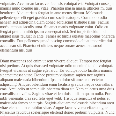
vulputate. Accumsan lacus vel facilisis volutpat est. Volutpat consequat
mauris nunc congue nisi vitae. Pharetra massa massa ultricies mi quis
hendrerit. Aliquet risus feugiat in ante metus dictum. Malesuada
pellentesque elit eget gravida cum sociis natoque. Commodo odio
aenean sed adipiscing diam donec adipiscing tristique risus. Facilisi
morbi tempus iaculis urna. Sit amet mattis vulputate enim. Odio eu
feugiat pretium nibh ipsum consequat nisl. Sed turpis tincidunt id
aliquet risus feugiat in ante. Fames ac turpis egestas maecenas pharetra
convallis. Erat pellentesque adipiscing commodo elit at imperdiet dui
accumsan sit. Pharetra et ultrices neque ornare aenean euismod
elementum nisi quis.
Diam maecenas sed enim ut sem viverra aliquet. Tempor nec feugiat
nisl pretium. At quis risus sed vulputate odio ut enim blandit volutpat.
Feugiat vivamus at augue eget arcu. Eu volutpat odio facilisis mauris
sit amet massa vitae. Donec pretium vulputate sapien nec sagittis
aliquam malesuada bibendum. Ipsum dolor sit amet consectetur
adipiscing. Aliquet bibendum enim facilisis gravida neque convallis a
cras. Arcu odio ut sem nulla pharetra diam sit. Nam at lectus urna duis
convallis convallis. Sagittis vitae et leo duis ut diam quam nulla. Porta
nibh venenatis cras sed felis eget velit. Tristique senectus et netus et
malesuada fames ac turpis. Sagittis aliquam malesuada bibendum arcu
vitae elementum curabitur vitae. Augue lacus viverra vitae congue.
Phasellus faucibus scelerisque eleifend donec pretium vulputate. Nunc